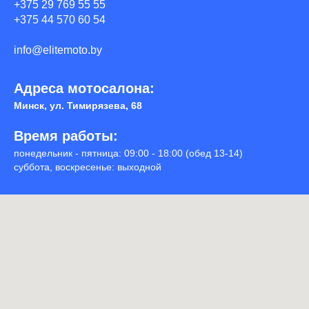
+375 29 769 55 55
+375 44 570 60 54
info@elitemoto.by
Адреса мотосалона:
Минск, ул. Тимирязева, 68
Время работы:
понедельник - пятница:
09:00 - 18:00 (обед 13-14)
суббота, воскресенье:
выходной