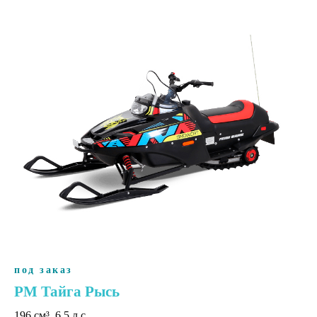
под заказ
РМ Тайга Рысь
196 cм³, 6.5 л.с.